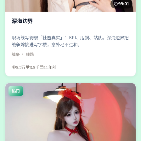
99:01
深海边界
职场线写得很「社畜真实」：KPI、甩锅、站队。深海边界把
战争嫁接进写字楼，意外地不违和。
战争
· 线路
9.2万
3.9千
11年前
热门