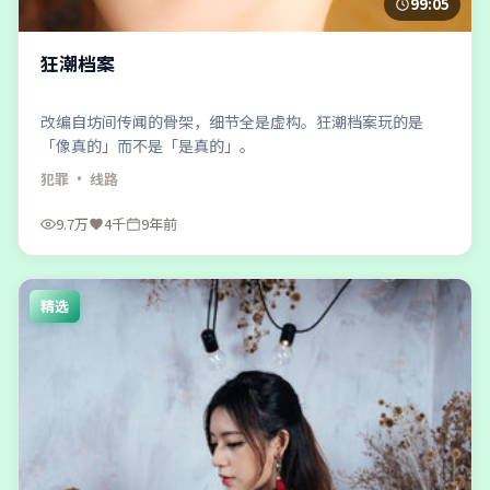
99:05
狂潮档案
改编自坊间传闻的骨架，细节全是虚构。狂潮档案玩的是
「像真的」而不是「是真的」。
犯罪
· 线路
9.7万
4千
9年前
精选