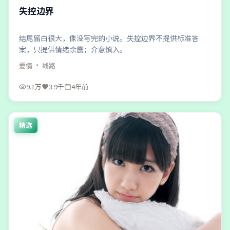
失控边界
结尾留白很大，像没写完的小说。失控边界不提供标准答
案，只提供情绪余震；介意慎入。
爱情
· 线路
9.1万
3.9千
4年前
精选