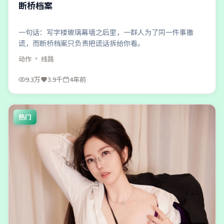
断桥档案
一句话：写字楼玻璃幕墙之后里，一群人为了同一件事撒
谎，而断桥档案只负责把谎话拆给你看。
动作
· 线路
9.3万
3.9千
4年前
热门