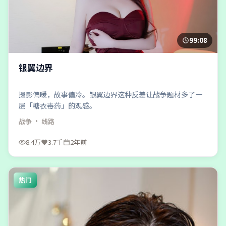
99:08
银翼边界
摄影偏暖，故事偏冷。银翼边界这种反差让战争题材多了一
层「糖衣毒药」的观感。
战争
· 线路
8.4万
3.7千
2年前
热门