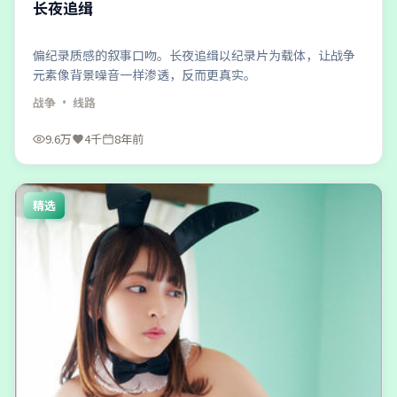
长夜追缉
偏纪录质感的叙事口吻。长夜追缉以纪录片为载体，让战争
元素像背景噪音一样渗透，反而更真实。
战争
· 线路
9.6万
4千
8年前
精选