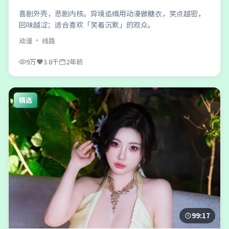
喜剧外壳，悲剧内核。异境追缉用动漫做糖衣，笑点越密，
回味越涩；适合喜欢「笑着沉默」的观众。
动漫
· 线路
9万
3.8千
2年前
精选
99:17