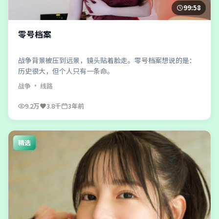
99:58
零号档案
战争背景被压到远景，镜头贴着脸走。零号档案想说的是：
历史很大，但个人只有一条命。
战争
· 线路
9.2万
3.8千
3年前
精选