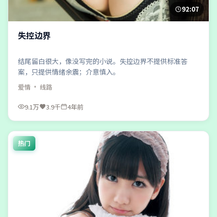
92:07
失控边界
结尾留白很大，像没写完的小说。失控边界不提供标准答
案，只提供情绪余震；介意慎入。
爱情
· 线路
9.1万
3.9千
4年前
热门