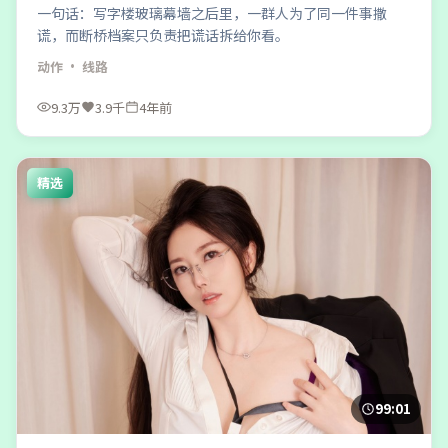
一句话：写字楼玻璃幕墙之后里，一群人为了同一件事撒
谎，而断桥档案只负责把谎话拆给你看。
动作
· 线路
9.3万
3.9千
4年前
精选
99:01