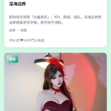
深海边界
职场线写得很「社畜真实」：KPI、甩锅、站队。深海边界把
战争嫁接进写字楼，意外地不违和。
战争
· 线路
9.2万
3.9千
11年前
精选