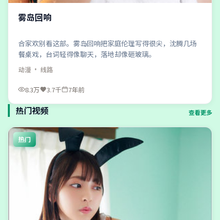
雾岛回响
合家欢别看这部。雾岛回响把家庭伦理写得很尖，沈腾几场
餐桌戏，台词轻得像聊天，落地却像砸玻璃。
动漫
· 线路
8.3万
3.7千
7年前
热门视频
查看更多
热门