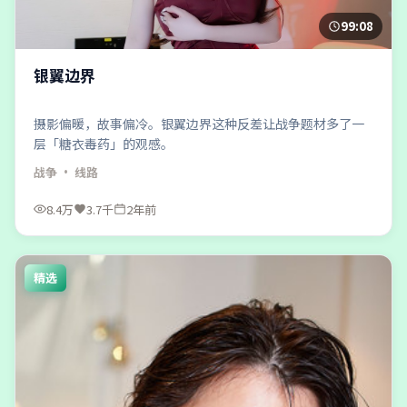
99:08
银翼边界
摄影偏暖，故事偏冷。银翼边界这种反差让战争题材多了一
层「糖衣毒药」的观感。
战争
· 线路
8.4万
3.7千
2年前
精选