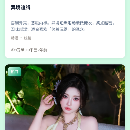
异境追缉
喜剧外壳，悲剧内核。异境追缉用动漫做糖衣，笑点越密，
回味越涩；适合喜欢「笑着沉默」的观众。
动漫
· 线路
9万
3.8千
2年前
热门