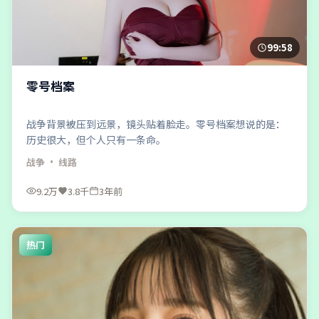
99:58
零号档案
战争背景被压到远景，镜头贴着脸走。零号档案想说的是：
历史很大，但个人只有一条命。
战争
· 线路
9.2万
3.8千
3年前
热门